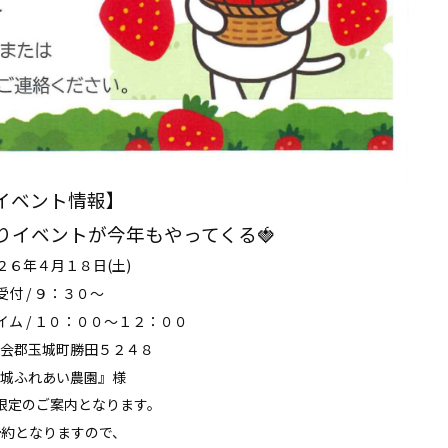
イベント情報】
りイベントが今年もやってくる🍓
２６年４月１８日(土)
受付 / ９：３０～
ム / １０：００～１２：００
会郡玉城町勝田５２４８
城ふれあい農園』様
限定のご案内となります。
予約となりますので、