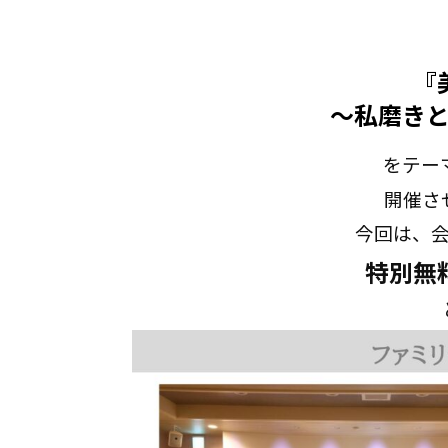
『
～私磨き
を
テー
開催さ
今回は、
特別無