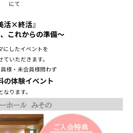
にて
美活×終活』
と、これからの準備～
マにしたイベントを
せていただきます。
会員様・未会員様問わず
料の体験イベント
となります。