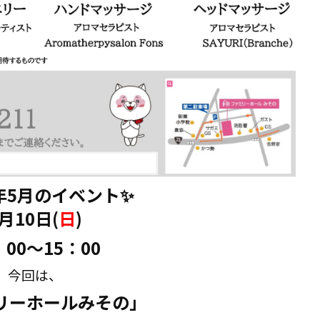
6年5月のイベント✨
月10日(
日
)
：0
0～15：00
今回は、
リーホールみその」