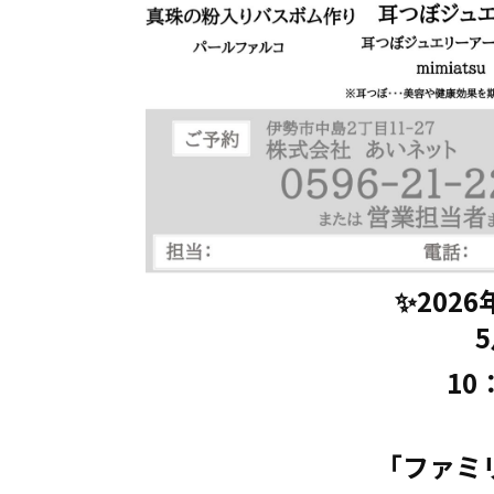
✨202
5
10
「ファミ