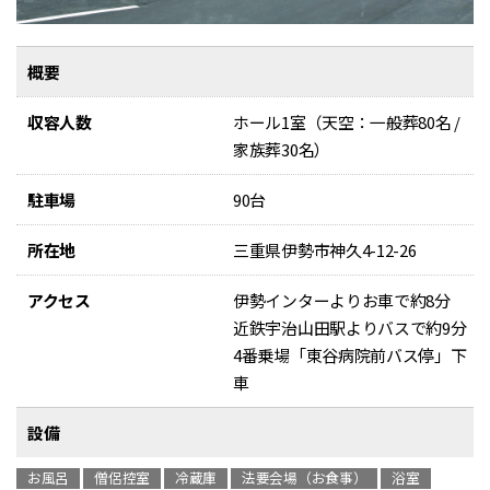
概要
収容人数
ホール1室（天空：一般葬80名 /
家族葬30名）
駐車場
90台
所在地
三重県伊勢市神久4-12-26
アクセス
伊勢インターよりお車で約8分
近鉄宇治山田駅よりバスで約9分
4番乗場「東谷病院前バス停」下
車
設備
お風呂
僧侶控室
冷蔵庫
法要会場（お食事）
浴室